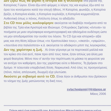
Δεν ξέρω πώς θα φερθεί η Ιστορία και η Φιλολογία
στα βιβλία της
Κατερίνας Γώγου. Είναι έξω από φόρμες ο λόγος της και κυρίως έξω από τα
όρια του κινούμενου κατά την εποχή ήθους. Η Κατερίνα, φωνάζει, η Κατερίνα
βρίζει, η Κατερίνα κλαίει, η Κατερίνα ουρλιάζει, η Κατερίνα κομματιάζεται.
Αυθεντική όπως ο πόνος. Απόλυτη όπως το αδιέξοδο.
Στο CD που μόλις κυκλοφόρησε
ακούγεται να διαβάζει ποιήματα από τα
βιβλία της Τρία κλικ Αριστερά και Ιδιώνυμο. Ο Κυριάκος Σφέτσας «έντυσε» τα
ποιήματα με μιαν ατμόσφαιρα κινηματογραφική και ηθελημένα ουδέτερη ώστε
να μην αποδραματίσει την ουσία του λόγου. Το CD έχει και ιστορική» αξία
μιας και στη θέση λέξεων όπως «το Χριστουλάκο τους», «σκατά», «γαμώτο»,
«πουτάνα στα παλιόσπιτα» κ.ά. ακούγεται το αδιάκριτο μπιπ της λογοκρισίας.
Δεν της χαρίστηκε η ζωή.
. Κι όταν γύρναγε με τα πορτοκαλί μαλλιά και
τον κρίκο στο ένα αυτί, πανκ πριν από τους πανκ, ήταν απλώς για άλλη μια
φορά θεατρίνα. Μόνο που σ' αυτήν την περίπτωση τη μάσκα τη φορούσε για
να αντέχει τον καθρέφτη. Δεν της χαρίστηκε ούτε ο θάνατος. Τη βρήκαν στο
δρόμο. Η τελευταία υπερβολική δόση. Ναρκωτικά. Από όλες τις προηγούμενες
(πόνο, πείνα, απόγνωση, διωγμό) είχε γλυτώσει.
Ακούστε με σεβασμό αυτό το CD.
Είναι λίγοι οι άνθρωποι που βρίσκουν
το νόημα της ζωής ματώνοντας τη δική τους.
svlachogianni@Hridanos.gr
Μάιος 2006
**************************************************************************************
Στίχοι από ένα τραγούδι του Απόστολου Μπουλασίκη αφιερωμένο