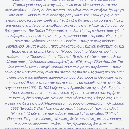
Έγραφα γιατί ήταν μια αναγκαιότητα για μένα. Μια κίνηση για να μην
αυτοκτονήσω ... Τώρα μου έχει περάσει. Δεν θέλω να αυτοκτονήσω, έχω φύγει
απο αυτό ... Αισθάνομαι ανασφαλής γιατί βγαίνω και μιλάω χωρίς να έχω
τίποτα, χωρίς να ανήκω πουθενά ..."
Το 1991 η Κατερίνα Γώγου έλεγε :
" Έχω
ένα παράπονο ... Ακου το. Ελεύθερος σκοπευτής ήταν ο Νικόλας Άσιμος. Τον
δολοφόνησαν. Τον Παύλο Σιδηρόπουλο, το ίδιο. Η μόνη επιζώσα είμαι εγώ ..."
Γεννήθηκε στην Αθήνα. Πήγε στη σχολή θεάτρου του Τάκη Μουζενίδη. Χορό
έκανε στις Πράτσικα, Ζουρούδη, Βαρώτη. Έπαιζε με τους θιάσους
Ηλιόπουλου, Βίλμας Κύρου, Ρένας Βλαχοπούλου, Γιώργου Κωνσταντίνου κ.α.
Έκανε πολλές ταινίες. Παλιά τον "Νόμος 4000", το "Βαρύ πεπόνι", πιο
πρόσφατα την "Παραγγελιά", την "Όστρια".
Το τελευταίο έργο που έπαιξε στο
θέατρο ήταν η "Φιλουμένα Μαρτουράνο", το 1979, με την Έλλη Λαμπέτη. Στο
ίδιο καμαρίνι με την Σαπφώ Νοταρά ντυνότανε για την παράσταση, Έπαιζε
ρόλους πολλούς στο σινεμά και στο θέατρο, τις πιο πολλές φορές τον ρόλο της
υπηρέτριας ή του ατίθασου πλουσιοκόριτσου.
Αγαπούσε τη Θεσσαλονίκη το
ίδιο με την Αθήνα. Εκεί σε έναν καυγά γι αυτήν μαχαιρώθηκε ένα αγόρι. 30
Αυγούστου
του 1991. Το 1986 μήνυσε τον Αρκουδέα για άγριο ξυλοδαρμό στο
θέατρο Λυκαβυττού απο την αστυνομία
"είμαστε φτιαγμένοι απο εκρήξεις
αυτοκτονημένων αστεριών" έλεγε σε μια συνέντευξή της.
Σήμερα στις 3 μ.μ
γίνεται η κηδεία της στο Α' Νεκροταφείο. Γράφουν οι εφημερίδες, 7 Οκτωβρίου
1993.
Έγραψε βιβλία "Τρία κλικ αριστερά", "Ιδιώνυμο", "Ξύλινο παλτό",
"Νόστος", "Ο μήνας των παγωμένων σταφυλιών", το ανέκδοτο "Ρόδον".
Ποιήματα. Σκόρπιες, σκληρές, ελληνικές, δικές της εικόνες, μέσα σε ταραχή,
αλήθεια και απόσταση θανάτου.
Ξένε, άγνωστε διαβάτη αυτού του