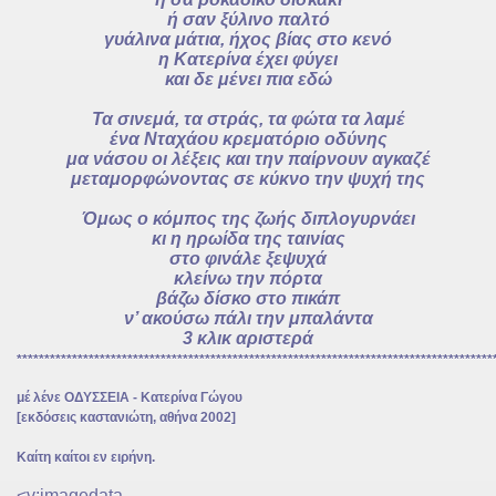
ή σαν ξύλινο παλτό
γυάλινα μάτια, ήχος βίας στο κενό
η Κατερίνα έχει φύγει
και δε μένει πια εδώ
Τα σινεμά, τα στράς, τα φώτα τα λαμέ
ένα Νταχάου κρεματόριο οδύνης
μα νάσου οι λέξεις και την παίρνουν αγκαζέ
μεταμορφώνοντας σε κύκνο την ψυχή της
Όμως ο κόμπος της ζωής διπλογυρνάει
κι η ηρωίδα της ταινίας
στο φινάλε ξεψυχά
κλείνω την πόρτα
βάζω δίσκο στο πικάπ
ν’ ακούσω πάλι την μπαλάντα
3 κλικ αριστερά
**************************************************************************************
μέ λένε ΟΔΥΣΣΕΙΑ - Κατερίνα Γώγου
[εκδόσεις καστανιώτη, αθήνα 2002]
Καίτη καίτοι εν ειρήνη.
<v:imagedata