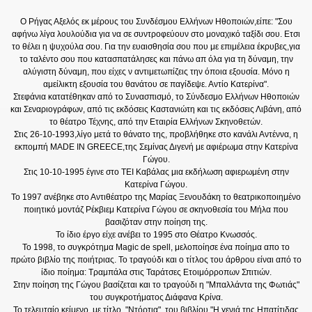
Ο Ρήγας Αξελός εκ μέρους του Συνδέσμου Ελλήνων Ηθοποιών,είπε: "Σου
αφήνω λίγα λουλούδια για να σε συντροφεύουν στο μοναχικό ταξίδι σου. Ετσι
το θέλει η ψυχούλα σου. Για την ευαισθησία σου που με επιμέλεια έκρυβες,για
το ταλέντο σου που κατασπατάλησες και πάνω απ όλα για τη δύναμη, την
αλύγιστη δύναμη, που είχες ν αντιμετωπίζεις την όποια εξουσία. Μόνο η
αμείλικτη εξουσία του θανάτου σε παγίδεψε. Αντίο Κατερίνα".
Στεφάνια κατατέθηκαν από το Συνασπισμό, το Σύνδεσμο Ελλήνων Ηθοποιών
και Σεναριογράφων, από τις εκδόσεις Καστανιώτη και τις εκδόσεις Λιβάνη, από
το θέατρο Τέχνης, από την Εταιρία Ελλήνων Σκηνοθετών.
Στις 26-10-1993,λίγο μετά το θάνατο της, προβλήθηκε στο κανάλι Αντέννα, η
εκπομπή MADE IN GREECE,της Σεμίνας Διγενή με αφιέρωμα στην Κατερίνα
Γώγου.
Στις 10-10-1995 έγινε στο ΤΕΙ Καβάλας μια εκδήλωση αφιερωμένη στην
Κατερίνα Γώγου.
Το 1997 ανέβηκε στο Αντιθέατρο της Μαρίας Ξενουδάκη το θεατρικοποιημένο
ποιητικό μοντάζ Ρέκβιεμ Κατερίνα Γώγου σε σκηνοθεσία του Μήλα που
βασιζόταν στην ποίηση της.
Το ίδιο έργο είχε ανέβει το 1995 στο Θέατρο Κνωσσός.
Το 1998, το συγκρότημα Magic de spell, μελοποίησε ένα ποίημα απο το
πρώτο βιβλίο της ποιήτριας. Το τραγούδι και ο τίτλος του άρθρου είναι από το
ίδιο ποίημα: Τραμπάλα στις Ταράτσες Ετοιμόρροπων Σπιτιών.
Στην ποίηση της Γώγου βασίζεται και το τραγούδι η "Μπαλλάντα της Φωτιάς"
του συγκροτήματος Διάφανα Κρίνα.
Το τελευταίο κείμενο, με τίτλο, "Ντόρτια", του βιβλίου "Η γενιά της Ηπατίτιδας