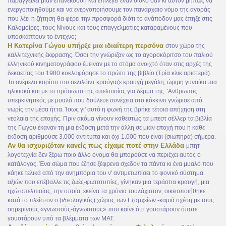
παραγγείλει μιαν επανέκδοση και επιλέγει έναν δίσκο σαν κι αυτόν μήπως να
ενεργοποιηθούμε και να ενεργοποιήσουμε τον πανάρχαιο νόμο της αγοράς
που λέει η ζήτηση θα φέρει την προσφορά διότι το ανάποδον μας έπηξε στις
Καλομοίρες, τους Νίνους και τους επαγγελματίες καταραμένους που
υποσκάπτουν το έντεχνο;
Η Κατερίνα Γώγου υπήρξε μια ιδιαίτερη περσόνα
στον χώρο της
καλλιτεχνικής έκφρασης. Όσοι την γνώριζαν ως το αγοροκόριτσο του παλιού
ελληνικού κινηματογράφου έμειναν με το στόμα ανοιχτό όταν στις αρχές της
δεκαετίας του 1980 κυκλοφόρησε το πρώτο της βιβλίο (Τρία κλικ αριστερά).
Το ανέμελο κορίτσι του σελιλόιντ κραύγαζε κραυγή μεγάλη, ώριμη γυναίκα πια
ηλικιακά και με το πρόσωπο της απελπισίας για δέρμα της. 'Ανθρωπος
υπερκινητικός με μυαλό που δούλευε συνέχεια στο κόκκινο γνώρισε από
νωρίς την μέσα ήττα. Ίσως γι' αυτό η φωνή της βρήκε τέτοια απήχηση στη
νεολαία της εποχής. Πριν ακόμα γίνουν καθεστώς τα μπεστ σέλλερ τα βιβλία
της Γώγου έκαναν τη μια έκδοση μετά την άλλη σε μιαν εποχή που η κάθε
έκδοση αριθμούσε 3.000 αντίτυπα και όχι 1.000 που είναι (σιωπηρά) σήμερα.
Αν θα ισχυριζόταν κανείς πως είχαμε ποτέ στην Ελλάδα
μπητ
λογοτεχνία δεν ξέρω ποιο άλλο όνομα θα μπορούσε να περιέχει αυτός ο
κατάλογος. Ένα σώμα που έζησε ξέφρενα σχεδόν τα πάντα κι ένα μυαλό που
κάηκε τελικά από την ανημπόρια του ν' αντιμετωπίσει το φονικό σύστημα
αξιών που επέβαλλε τις ζωές-φωτοτυπίες, γίνηκαν μια τεράστια κραυγή, μια
ηχώ απελπισίας, την οποία, εκείνα τα χρόνια τουλάχιστον, οικειοποιήθηκε
κατά το πλείστον ο (ιδεολογικός) χώρος των Εξαρχείων -καμιά σχέση με τους
σημερινούς «γνωστούς-άγνωστους» που καίνε ό,τι γουστάρουν όποτε
γουστάρουν υπό τα βλέμματα των ΜΑΤ.