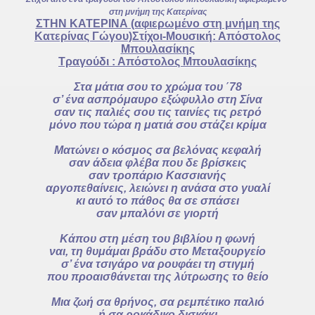
στη μνήμη της Κατερίνας
ΣΤΗΝ ΚΑΤΕΡΙΝΑ (αφιερωμένο στη μνήμη της
Κατερίνας Γώγου)Στίχοι-Μουσική: Απόστολος
Μπουλασίκης
Τραγούδι : Απόστολος Μπουλασίκης
Στα μάτια σου το χρώμα του ΄78
σ’ ένα ασπρόμαυρο εξώφυλλο στη Σίνα
σαν τις παλιές σου τις ταινίες τις ρετρό
μόνο που τώρα η ματιά σου στάζει κρίμα
Ματώνει ο κόσμος σα βελόνας κεφαλή
σαν άδεια φλέβα που δε βρίσκεις
σαν τροπάριο Κασσιανής
αργοπεθαίνεις, λειώνει η ανάσα στο γυαλί
κι αυτό το πάθος θα σε σπάσει
σαν μπαλόνι σε γιορτή
Κάπου στη μέση του βιβλίου η φωνή
ναι, τη θυμάμαι βράδυ στο Μεταξουργείο
σ’ ένα τσιγάρο να ρουφάει τη στιγμή
που προαισθάνεται της λύτρωσης το θείο
Μια ζωή σα θρήνος, σα ρεμπέτικο παλιό
ή σα ροκάδικο δισκάκι