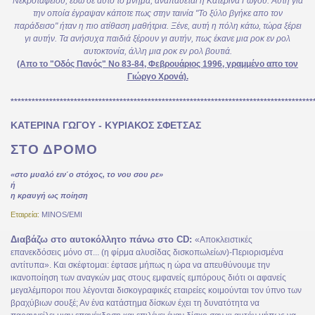
Νεκροταφείου, εδώ σε αυτό το μνήμα, αναπαύεται η Κατερίνα Γώγου. Αυτή για
την οποία έγραψαν κάποτε πως στην ταινία "Το ξύλο βγήκε απο τον
παράδεισο" ήταν η πιο ατίθαση μαθήτρια.
Ξένε, αυτή η πόλη κάτω, τώρα ξέρει
γι αυτήν.
Τα ανήσυχα παιδιά ξέρουν γι αυτήν, πως έκανε μια ροκ εν ρολ
αυτοκτονία, άλλη μια ροκ εν ρολ βουτιά.
(Απο το "Οδός Πανός" Νο 83-84, Φεβρουάριος 1996, γραμμένο απο τον
Γιώργο Χρονά).
**************************************************************************************
ΚΑΤΕΡΙΝΑ ΓΩΓΟΥ - ΚΥΡΙΑΚΟΣ ΣΦΕΤΣΑΣ
ΣΤΟ ΔΡΟΜΟ
«στο μυαλό ειν΄ο στόχος, το νου σου ρε»
ή
η κραυγή ως ποίηση
Εταιρεία:
MINOS/EMI
Διαβάζω στο αυτοκόλλητο πάνω στο CD:
«Αποκλειστικές
επανεκδόσεις μόνο στ... (η φίρμα αλυσίδας δισκοπωλείων)-Περιορισμένα
αντίτυπα». Και σκέφτομαι: έφτασε μήπως η ώρα να απευθύνουμε την
ικανοποίηση των αναγκών μας στους εμφανείς εμπόρους διότι οι αφανείς
μεγαλέμποροι που λέγονται δισκογραφικές εταιρείες κοιμούνται τον ύπνο των
βραχύβιων σουξέ; Αν ένα κατάστημα δίσκων έχει τη δυνατότητα να