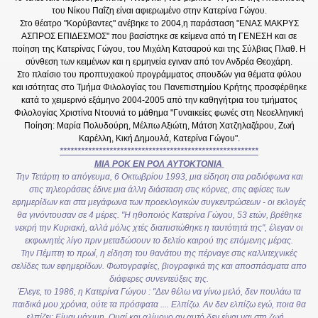
του Νίκου Παΐζη είναι αφιερωμένο στην Κατερίνα Γώγου.
Στο θέατρο "Κορύβαντες" ανέβηκε το 2004,η παράσταση "ΕΝΑΣ ΜΑΚΡΥΣ
ΑΣΠΡΟΣ ΕΠΙΔΕΣΜΟΣ" που βασίστηκε σε κείμενα από τη ΓΕΝΕΣΗ και σε
ποίηση της Κατερίνας Γώγου, του Μιχάλη Κατσαρού και της Σύλβιας Πλαθ. Η
σύνθεση των κειμένων και η ερμηνεία εγιναν από τον Ανδρέα Θεοχάρη.
Στο πλαίσιο του προπτυχιακού προγράμματος σπουδών για θέματα φύλου
και ισότητας στο Τμήμα Φιλολογίας του Πανεπιστημίου Κρήτης προσφέρθηκε
κατά το χειμερινό εξάμηνο 2004-2005 από την καθηγήτρια του τμήματος
Φιλολογίας Χριστίνα Ντουνιά το μάθημα "Γυναικείες φωνές στη Νεοελληνική
Ποίηση: Μαρία Πολυδούρη, Μέλπω Αξιώτη, Μάτση Χατζηλαζάρου, Ζωή
Καρέλλη, Κική Δημουλά, Κατερίνα Γώγου".
********************************************************
ΜΙΑ ΡΟΚ ΕΝ ΡΟΛ ΑΥΤΟΚΤΟΝΙΑ
Την Τετάρτη το απόγευμα, 6 Οκτωβρίου 1993, μια είδηση στα ραδιόφωνα και
στις τηλεοράσεις έδινε μια άλλη διάσταση στις κόρνες, στις αφίσες των
εφημερίδων και στα μεγάφωνα των προεκλογικών συγκεντρώσεων - οι εκλογές
θα γινόντουσαν σε 4 μέρες. "Η ηθοποιός Κατερίνα Γώγου, 53 ετών, βρέθηκε
νεκρή την Κυριακή, αλλά μόλις χτές διαπιστώθηκε η ταυτότητά της", έλεγαν οι
εκφωνητές λίγο πριν μεταδώσουν το δελτίο καιρού της επόμενης μέρας.
Την Πέμπτη το πρωί, η είδηση του θανάτου της πέρναγε στις καλλιτεχνικές
σελίδες των εφημερίδων. Φωτογραφίες, βιογραφικά της και αποσπάσματα απο
διάφερες συνεντεύξεις της.
Έλεγε, το 1986, η Κατερίνα Γώγου :
"Δεν θέλω να γίνω μελό, δεν πουλάω τα
παιδικά μου χρόνια, ούτε τα πρόσφατα .... Ελπίζω. Αν δεν ελπίζω εγώ, ποια θα
ελπίζει; Είμαι μάχιμη. Ουαί και αλίμονο αν αυτό δεν είναι ναι στη ζωή ...