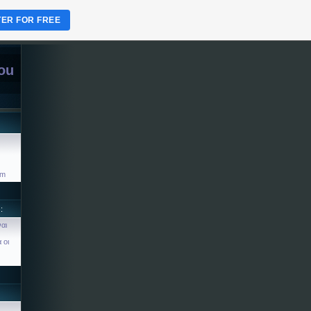
TER FOR FREE
ou
om
:
ναι
 οι