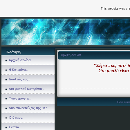
This website was cre
Πλοήγηση
Αρχική σελίδα
Αρχική σελίδα
"Ξέρω πως ποτέ δ
Η Κατερίνα..
Στο μυαλό είναι 
Δουλειές της..
Δια μυαλού Κατερίνας..
Φωτογραφίες..
Εσύ είσαι
Δυο συνεντεύξεις της "Κ"
Ιδιόχειρα
Σκίτσα