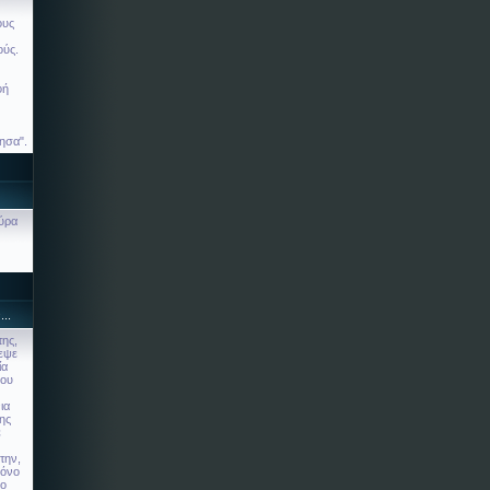
ους
ούς.
φή
ησα".
αύρα
..
της,
δεψε
ία
που
ια
νης
ε
την,
ρόνο
γο