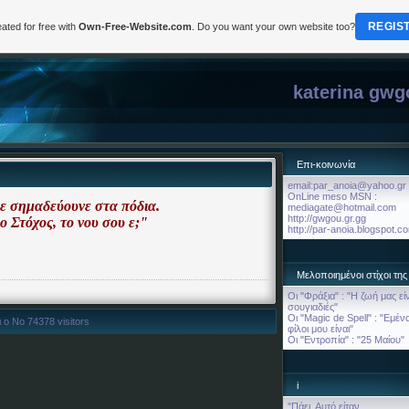
REGIS
ated for free with
Own-Free-Website.com
. Do you want your own website too?
katerina gwg
Επι-κοινωνία
email:par_anoia@yahoo.gr
OnLine meso MSN :
ε σημαδεύουνε στα πόδια.
mediagate@hotmail.com
http://gwgou.gr.gg
ο Στόχος, το νου σου ε;"
http://par-anoia.blogspot.c
Μελοποιημένοι στίχοι της 
Οι "Φράξια" : "Η ζωή μας εί
σουγιαδιές"
Οι "Magic de Spell" : "Εμένα
 ο Νο 74378 visitors
φίλοι μου είναι"
Οι "Εντροπία" : "25 Μαίου"
i
"Πάει. Αυτό είταν.