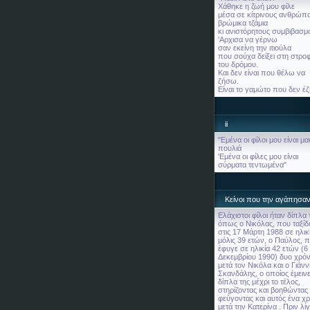
Χάθηκε η ζωή μου φίλε
μέσα σε κίτρινους ανθρώπ
βρώμικα τζάμια
κι ανιστόρητους συμβιβασμ
'Αρχισα να γέρνω
σαν εκείνη την ιτιούλα
που σούχα δείξει στη στρο
του δρόμου.
Και δεν είναι που θέλω να
ζήσω.
Είναι το γαμώτο που δεν έζ
ii
"Εμένα οι φίλοι μου είναι μ
πουλιά
'Εμένα οι φίλες μου είναι
σύρματα τεντωμένα"
Κείνοι που την αγάπησαν.
Ελάχιστοι φίλοι ήταν δίπλα 
όπως ο Νικόλας, που ταξί
στις 17 Μάρτη 1988 σε ηλικ
μόλις 39 ετών, ο Παύλος, 
έφυγε σε ηλικία 42 ετών (6
Δεκεμβρίου 1990) δυο χρόν
μετά τον Νικόλα και ο Γιάν
Σκανδάλης, ο οποίος έμειν
δίπλα της μέχρι το τέλος,
στηρίζοντας και βοηθώντας 
φεύγοντας και αυτός ένα χ
μετά την Κατερίνα . Πριν λί