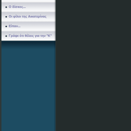
Ο δίσκος...
Οι φίλοι της Αικατερίνας
Είπαν...
Γράψε ότι θέλεις για την "Κ"